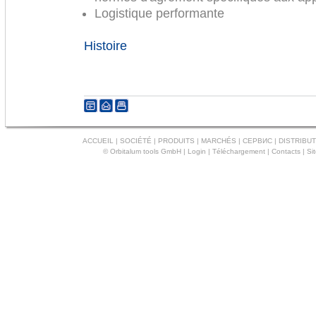
Logistique performante
Histoire
ACCUEIL
|
SOCIÉTÉ
|
PRODUITS
|
MARCHÉS
|
СЕРВИС
|
DISTRIBUT
© Orbitalum tools GmbH |
Login
|
Téléchargement
|
Contacts
|
Si