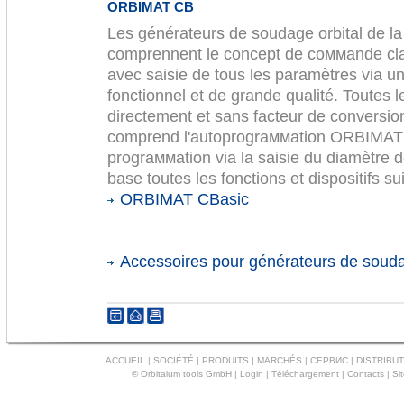
ORBIMAT CB
Les générateurs de soudage orbital de 
comprennent le concept de coммande c
avec saisie de tous les paramètres via un
fonctionnel et de grande qualité. Toutes 
directement et sans facteur de convers
comprend l'autoprograммation ORBIMATIC
prograммation via la saisie du diamètre 
base toutes les fonctions et dispositifs su
ORBIMAT CBasic
Accessoires pour générateurs de souda
ACCUEIL
|
SOCIÉTÉ
|
PRODUITS
|
MARCHÉS
|
СЕРВИС
|
DISTRIBUT
© Orbitalum tools GmbH |
Login
|
Téléchargement
|
Contacts
|
Si