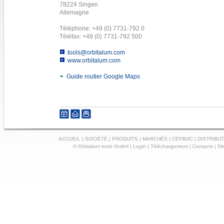
78224 Singen
Allemagne
Téléphone: +49 (0) 7731-792 0
Téléfax: +49 (0) 7731-792 500
tools@orbitalum.com
www.orbitalum.com
Guide routier Google Maps
ACCUEIL
|
SOCIÉTÉ
|
PRODUITS
|
MARCHÉS
|
СЕРВИС
|
DISTRIBUT
© Orbitalum tools GmbH |
Login
|
Téléchargement
|
Contacts
|
Si