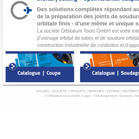
Des solutions complètes répondant au
de la préparation des joints de soudur
orbitale finis - d'une même et unique 
La société Orbitalum Tools GmbH est votre int
d'usinage orbital de tubes et de soudure orbita
construction industrielle de conduites et d'app
ACCUEIL
|
SOCIÉTÉ
|
PRODUITS
|
MARCHÉS
|
СЕРВИС
|
DISTRIBUT
© Orbitalum tools GmbH |
Login
|
Téléchargement
|
Contacts
|
Si