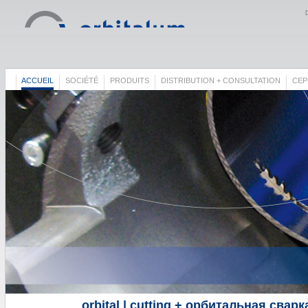
ACCUEIL
SOCIÉTÉ
PRODUITS
DISTRIBUTION + CONSULTATION
СЕР
orbital | cutting + орбитальная сварк