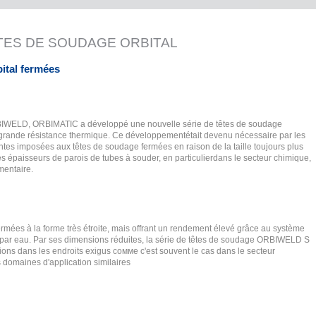
ÊTES DE SOUDAGE ORBITAL
bital fermées
RBIWELD, ORBIMATIC a développé une nouvelle série de têtes de soudage
s grande résistance thermique. Ce développementétait devenu nécessaire par les
ntes imposées aux têtes de soudage fermées en raison de la taille toujours plus
s épaisseurs de parois de tubes à souder, en particulierdans le secteur chimique,
mentaire.
ermées à la forme très étroite, mais offrant un rendement élevé grâce au système
f par eau. Par ses dimensions réduites, la série de têtes de soudage ORBIWELD S
tions dans les endroits exigus coммe c'est souvent le cas dans le secteur
 domaines d'application similaires