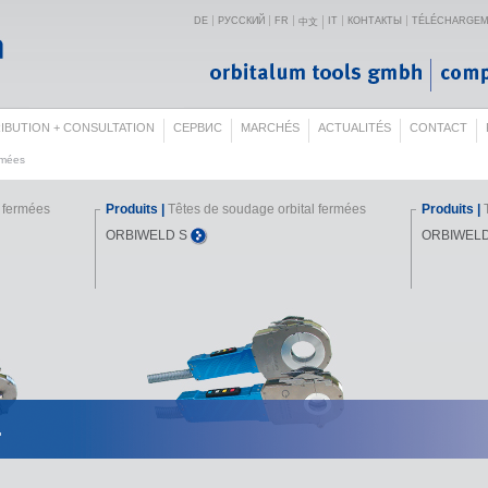
DE
РУССКИЙ
FR
IT
КОНТАКТЫ
TÉLÉCHARGE
中文
RIBUTION + CONSULTATION
СЕРВИС
MARCHÉS
ACTUALITÉS
CONTACT
rmées
l fermées
Produits |
Têtes de soudage orbital fermées
Produits |
ORBIWELD S
ORBIWEL
.