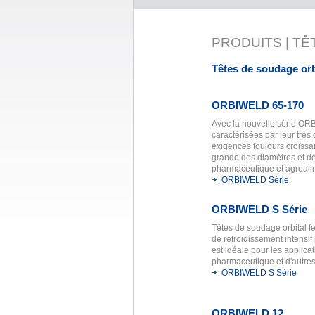
PRODUITS | T
Têtes de soudage or
ORBIWELD 65-170
Avec la nouvelle série O
caractérisées par leur trè
exigences toujours croissa
grande des diamètres et de
pharmaceutique et agroali
ORBIWELD Série
ORBIWELD S Série
Têtes de soudage orbital f
de refroidissement intensi
est idéale pour les applica
pharmaceutique et d'autres
ORBIWELD S Série
ORBIWELD 12