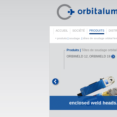
ACCUEIL
SOCIÉTÉ
PRODUITS
DIST
• produits
|
soudage.
|
têtes de soudage orbital fe
udage orbital fermées
Produits |
Têtes de soudage orbita
ORBIWELD 12, ORBIWELD 19
enclosed weld heads